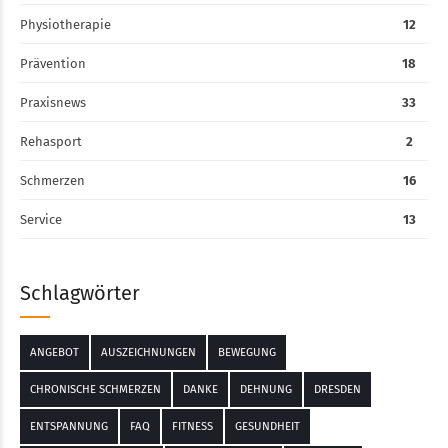
Physiotherapie
12
Prävention
18
Praxisnews
33
Rehasport
2
Schmerzen
16
Service
13
Schlagwörter
ANGEBOT
AUSZEICHNUNGEN
BEWEGUNG
CHRONISCHE SCHMERZEN
DANKE
DEHNUNG
DRESDEN
ENTSPANNUNG
FAQ
FITNESS
GESUNDHEIT