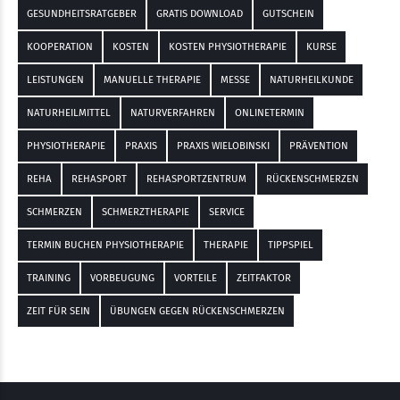
GESUNDHEITSRATGEBER
GRATIS DOWNLOAD
GUTSCHEIN
KOOPERATION
KOSTEN
KOSTEN PHYSIOTHERAPIE
KURSE
LEISTUNGEN
MANUELLE THERAPIE
MESSE
NATURHEILKUNDE
NATURHEILMITTEL
NATURVERFAHREN
ONLINETERMIN
PHYSIOTHERAPIE
PRAXIS
PRAXIS WIELOBINSKI
PRÄVENTION
REHA
REHASPORT
REHASPORTZENTRUM
RÜCKENSCHMERZEN
SCHMERZEN
SCHMERZTHERAPIE
SERVICE
TERMIN BUCHEN PHYSIOTHERAPIE
THERAPIE
TIPPSPIEL
TRAINING
VORBEUGUNG
VORTEILE
ZEITFAKTOR
ZEIT FÜR SEIN
ÜBUNGEN GEGEN RÜCKENSCHMERZEN